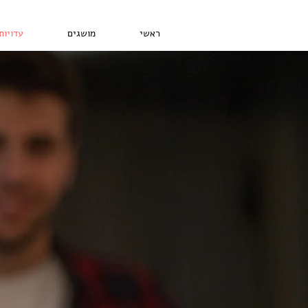
ראשי
מושגים
עדויות